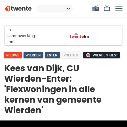
In
samenwerking
met
NIEUWS
WIERDEN
ENTER
POLITIEK
WIERDEN KIEST
Kees van Dijk, CU
Wierden-Enter:
'Flexwoningen in alle
kernen van gemeente
Wierden'