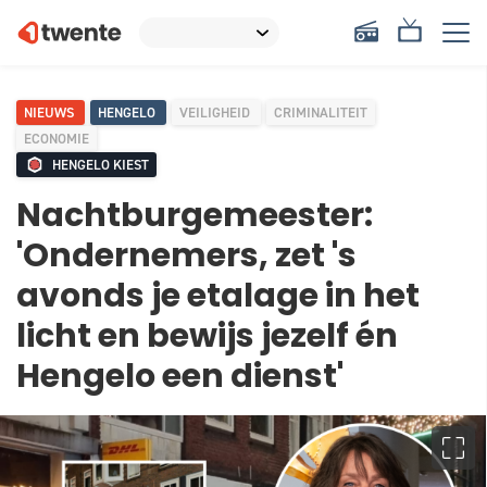
NIEUWS
HENGELO
VEILIGHEID
CRIMINALITEIT
ECONOMIE
HENGELO KIEST
Nachtburgemeester:
'Ondernemers, zet 's
avonds je etalage in het
licht en bewijs jezelf én
Hengelo een dienst'