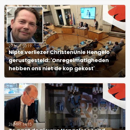
27 MRT 10:19
Nipte verliezer ChristenUnie Hengelo
gerustgesteld: 'Onregelmatigheden
hebben ons niet de kop gekost'
26 MRT 14:15