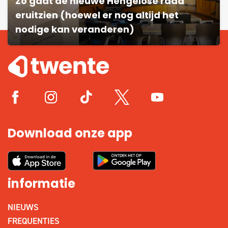
Zo gaat de nieuwe Hengelose raad
eruitzien (hoewel er nog altijd het
nodige kan veranderen)
Download onze app
informatie
NIEUWS
FREQUENTIES