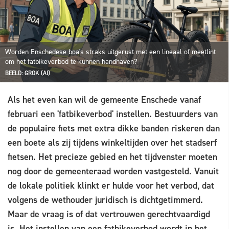
Worden Enschedese boa's straks uitgerust met een lineaal of meetlint
om het fatbikeverbod te kunnen handhaven?
BEELD: GROK (AI)
Als het even kan wil de gemeente Enschede vanaf
februari een 'fatbikeverbod' instellen. Bestuurders van
de populaire fiets met extra dikke banden riskeren dan
een boete als zij tijdens winkeltijden over het stadserf
fietsen. Het precieze gebied en het tijdvenster moeten
nog door de gemeenteraad worden vastgesteld. Vanuit
de lokale politiek klinkt er hulde voor het verbod, dat
volgens de wethouder juridisch is dichtgetimmerd.
Maar de vraag is of dat vertrouwen gerechtvaardigd
is. Het instellen van een fatbikeverbod wordt in het