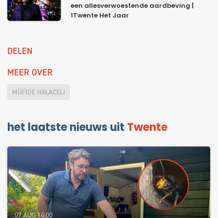
een allesverwoestende aardbeving |
1Twente Het Jaar
DELEN
MEER OVER
MÜFIDE HALACELI
het laatste nieuws uit
Twente
07 AUG 14:00