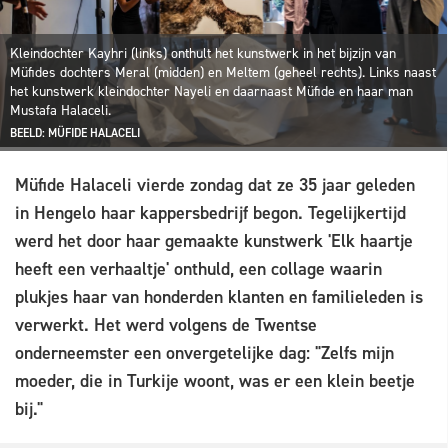
Kleindochter Kayhri (links) onthult het kunstwerk in het bijzijn van
Müfides dochters Meral (midden) en Meltem (geheel rechts). Links naast
het kunstwerk kleindochter Nayeli en daarnaast Müfide en haar man
Mustafa Halaceli.
BEELD: MÜFIDE HALACELI
Müfide Halaceli vierde zondag dat ze 35 jaar geleden
in Hengelo haar kappersbedrijf begon. Tegelijkertijd
werd het door haar gemaakte kunstwerk 'Elk haartje
heeft een verhaaltje' onthuld, een collage waarin
plukjes haar van honderden klanten en familieleden is
verwerkt. Het werd volgens de Twentse
onderneemster een onvergetelijke dag: "Zelfs mijn
moeder, die in Turkije woont, was er een klein beetje
bij."