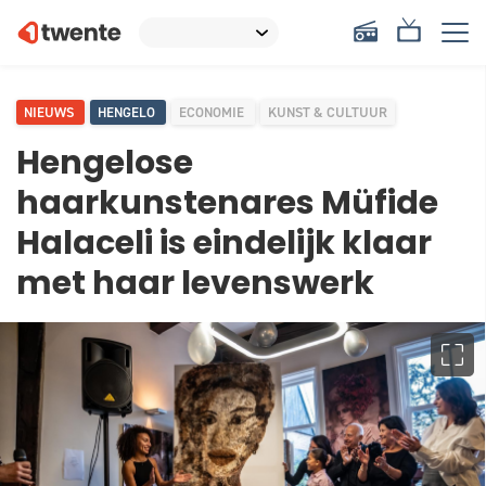
NIEUWS
HENGELO
ECONOMIE
KUNST & CULTUUR
Hengelose
haarkunstenares Müfide
Halaceli is eindelijk klaar
met haar levenswerk