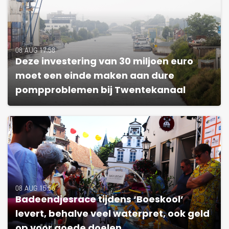
08 AUG 17:58
Deze investering van 30 miljoen euro
moet een einde maken aan dure
pompproblemen bij Twentekanaal
08 AUG 15:56
Badeendjesrace tijdens ‘Boeskool’
levert, behalve veel waterpret, ook geld
op voor goede doelen