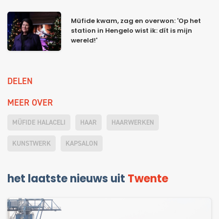
Müfide kwam, zag en overwon: 'Op het
station in Hengelo wist ik: dít is mijn
wereld!'
DELEN
MEER OVER
MÜFIDE HALACELI
HAAR
HAARWERKEN
KUNSTWERK
KAPSALON
het laatste nieuws uit
Twente