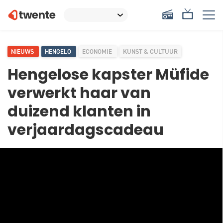
NIEUWS
HENGELO
ECONOMIE
KUNST & CULTUUR
Hengelose kapster Müfide
verwerkt haar van
duizend klanten in
verjaardagscadeau