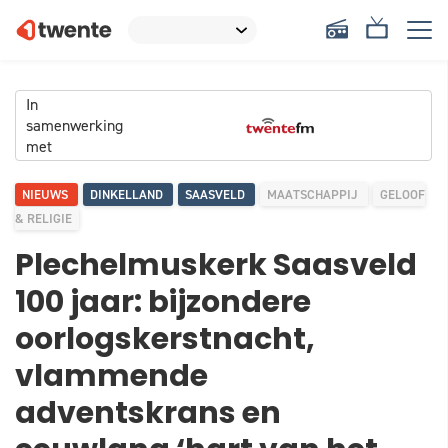
In
samenwerking
met
NIEUWS
DINKELLAND
SAASVELD
MAATSCHAPPIJ
GELOOF
& RELIGIE
Plechelmuskerk Saasveld
100 jaar: bijzondere
oorlogskerstnacht,
vlammende
adventskrans en