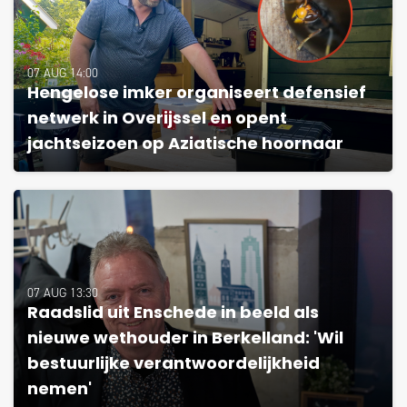
07 AUG 14:00
Hengelose imker organiseert defensief
netwerk in Overijssel en opent
jachtseizoen op Aziatische hoornaar
07 AUG 13:30
Raadslid uit Enschede in beeld als
nieuwe wethouder in Berkelland: 'Wil
bestuurlijke verantwoordelijkheid
nemen'