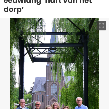
eeuwlang ‘hart van het
dorp’