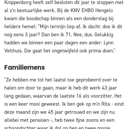
Knippenborg heeft zelf besloten dit jaar te stoppen met
al z'n bestuurlijke werk. Bij de KNV EHBO Hengelo
kwam die boodschap binnen als een donderslag bij
heldere hemel: "Mijn termijn liep af. Ik dacht: doe ik dit
nog eens 3 jaar? Dan ben ik 71. Nee, dus. Gelukkig
hadden we binnen een paar dagen een ander: Lynn
Velthuis. Die gaat het ongetwijfeld ook prima doen."
Familiemens
"Ze hebben me tot het laatst toe geprobeerd over te
halen om door te gaan, maar ik heb dit werk 43 jaar
lang gedaan, waarvan de laatste 16 als voorzitter. Het
is een keer mooi geweest. Ik ben gek op m'n Rita - eind
deze maand zijn we 45 jaar getrouwd en we zijn nu
allebei met pensioen -, heb twee fijne zoons en een
schoondochter waar ik dol op ben en twee mooie