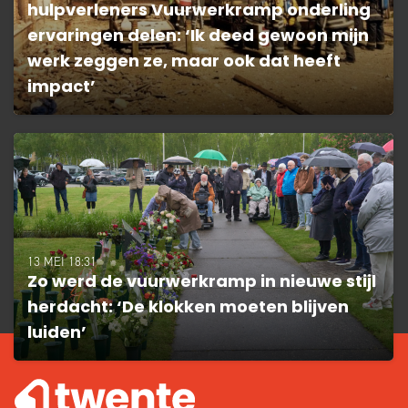
hulpverleners Vuurwerkramp onderling
ervaringen delen: ‘Ik deed gewoon mijn
werk zeggen ze, maar ook dat heeft
impact’
13 MEI 18:31
Zo werd de vuurwerkramp in nieuwe stijl
herdacht: ‘De klokken moeten blijven
luiden’