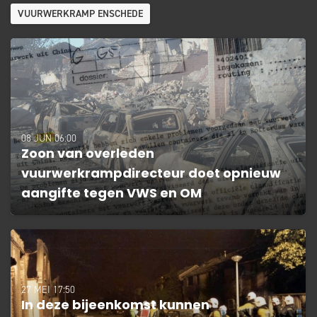
VUURWERKRAMP ENSCHEDE
08 JUN 06:00
Zoon van overleden
vuurwerkrampdirecteur doet opnieuw
aangifte tegen VWS en OM
27 MEI 17:50
In deze bijeenkomst kunnen