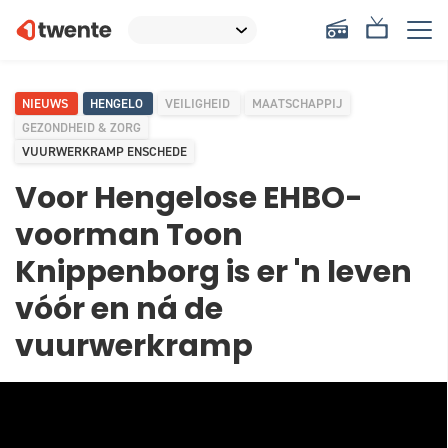
NIEUWS
HENGELO
VEILIGHEID
MAATSCHAPPIJ
GEZONDHEID & ZORG
VUURWERKRAMP ENSCHEDE
Voor Hengelose EHBO-
voorman Toon
Knippenborg is er 'n leven
vóór en ná de
vuurwerkramp