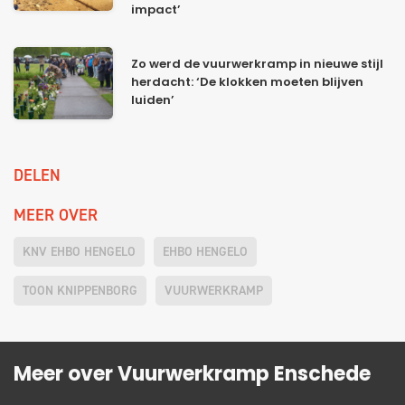
impact’
Zo werd de vuurwerkramp in nieuwe stijl
herdacht: ‘De klokken moeten blijven
luiden’
DELEN
MEER OVER
KNV EHBO HENGELO
EHBO HENGELO
TOON KNIPPENBORG
VUURWERKRAMP
Meer over Vuurwerkramp Enschede