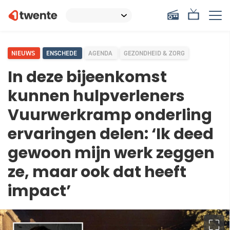
NIEUWS
ENSCHEDE
AGENDA
GEZONDHEID & ZORG
In deze bijeenkomst
kunnen hulpverleners
Vuurwerkramp onderling
ervaringen delen: ‘Ik deed
gewoon mijn werk zeggen
ze, maar ook dat heeft
impact’