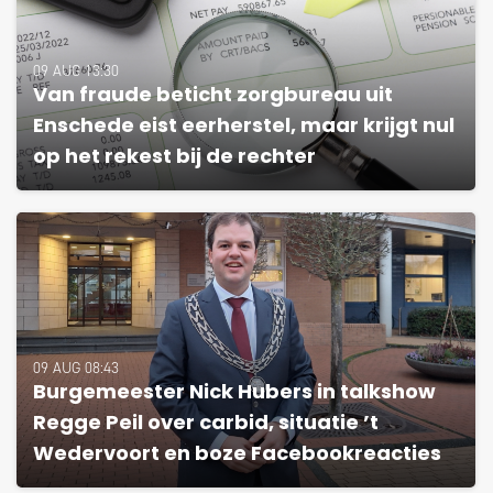
09 AUG 13:30
Van fraude beticht zorgbureau uit
Enschede eist eerherstel, maar krijgt nul
op het rekest bij de rechter
09 AUG 08:43
Burgemeester Nick Hubers in talkshow
Regge Peil over carbid, situatie ’t
Wedervoort en boze Facebookreacties