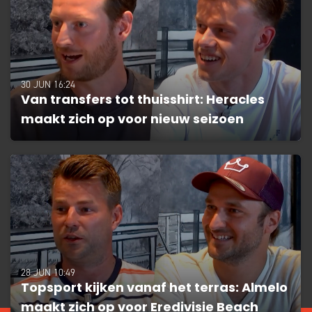
30 JUN 16:24
Van transfers tot thuisshirt: Heracles
maakt zich op voor nieuw seizoen
28 JUN 10:49
Topsport kijken vanaf het terras: Almelo
maakt zich op voor Eredivisie Beach