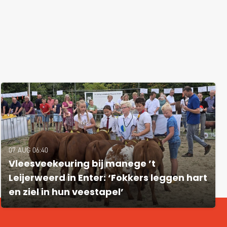
07 AUG 06:40
Vleesveekeuring bij manege ’t
Leijerweerd in Enter: ‘Fokkers leggen hart
en ziel in hun veestapel’