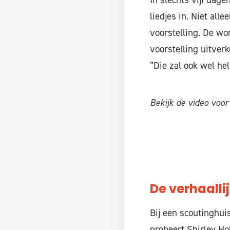
liedjes in. Niet al
voorstelling. De w
voorstelling uitver
“Die zal ook wel hel
Bekijk de video voor
De verhaalli
Bij een scoutinghui
probeert Shirley H