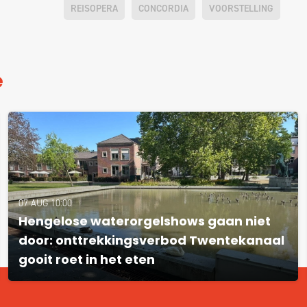
REISOPERA
CONCORDIA
VOORSTELLING
e
07 AUG 10:00
Hengelose waterorgelshows gaan niet
door: onttrekkingsverbod Twentekanaal
gooit roet in het eten