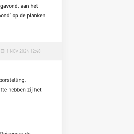
agavond, aan het
hond’ op de planken
1 NOV 2024 12:48
orstelling.
tte hebben zij het
 Reisopera de