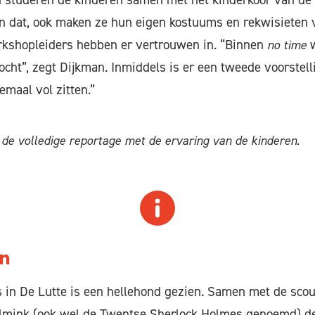
leen dat, ook maken ze hun eigen kostuums en rekwisieten 
orkshopleiders hebben er vertrouwen in. “Binnen
no time
kocht”, zegt Dijkman. Inmiddels is er een tweede voorstel
emaal vol zitten.”
 de volledige reportage met de ervaring van de kinderen.
jn
s in De Lutte is een hellehond gezien. Samen met de sco
olmink (ook wel de Twentse Sherlock Holmes genoemd) d