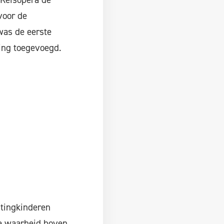
voor de
was de eerste
ling toegevoegd.
utingkinderen
e waarheid boven