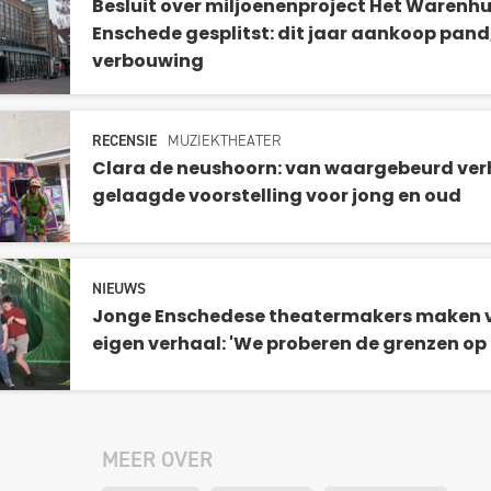
Besluit over miljoenenproject Het Warenhui
Enschede gesplitst: dit jaar aankoop pand,
verbouwing
RECENSIE
MUZIEKTHEATER
Clara de neushoorn: van waargebeurd ver
gelaagde voorstelling voor jong en oud
NIEUWS
Jonge Enschedese theatermakers maken v
eigen verhaal: 'We proberen de grenzen op 
MEER OVER