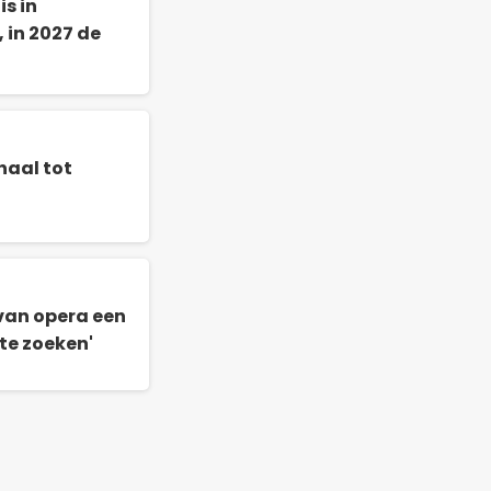
s in
 in 2027 de
haal tot
an opera een
te zoeken'