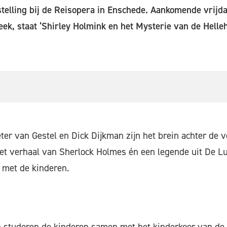
telling bij de Reisopera in Enschede. Aankomende vrijd
k, staat ‘Shirley Holmink en het Mysterie van de Helle
er van Gestel en Dick Dijkman zijn het brein achter de vo
et verhaal van Sherlock Holmes én een legende uit De Lu
t met de kinderen.
en studeren de kinderen samen met het kinderkoor van de