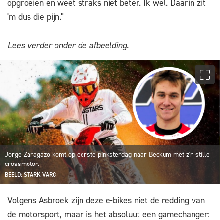
opgroeien en weet straks niet beter. Ik wel. Daarin zit
'm dus die pijn."
Lees verder onder de afbeelding.
Jorge Zaragazo komt op eerste pinksterdag naar Beckum met z'n stille
crossmotor.
BEELD: STARK VARG
Volgens Asbroek zijn deze e-bikes niet de redding van
de motorsport, maar is het absoluut een gamechanger: