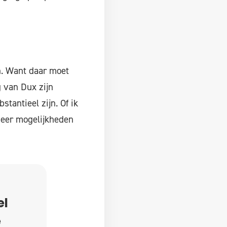
n. Want daar moet
 van Dux zijn
tantieel zijn. Of ik
meer mogelijkheden
el
e