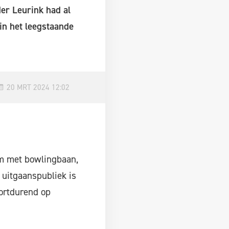
er Leurink had al
in het leegstaande
20 MRT 2024 12:02
um met bowlingbaan,
 uitgaanspubliek is
ortdurend op