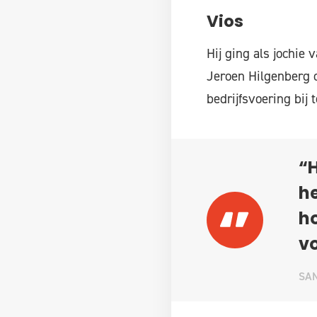
Vios
Hij ging als jochie
Jeroen Hilgenberg 
bedrijfsvoering bij 
“H
he
h
v
SA