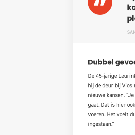
ko
pl
SA
Dubbel gevo
De 45-jarige Leurin
hij de deur bij Vios
nieuwe kansen. ”Je 
gaat. Dat is hier o
voeren. Het voelt d
ingestaan.”