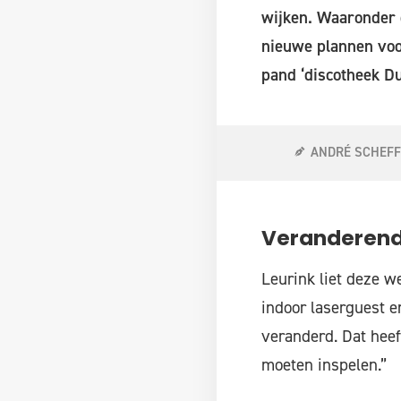
wijken. Waaronder d
nieuwe plannen voor
pand ‘discotheek Du
ANDRÉ SCHEF
Veranderend
Leurink liet deze 
indoor laserguest e
veranderd. Dat hee
moeten inspelen.”