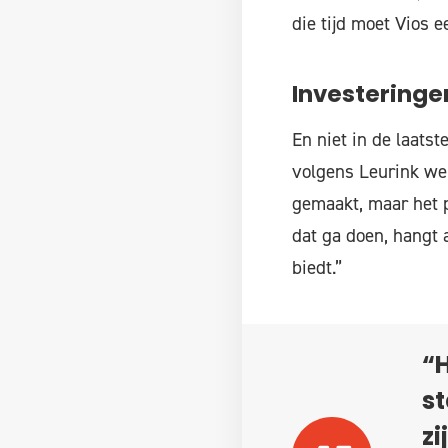
die tijd moet Vios e
Investeringe
En niet in de laats
volgens Leurink we
gemaakt, maar het p
dat ga doen, hangt 
biedt.”
“
st
zi