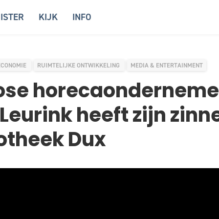
ISTER
KIJK
INFO
ECONOMIE
RUIMTELIJKE ONTWIKKELING
MEDIA & ENTERTAINMENT
ose horecaonderneme
Leurink heeft zijn zinn
otheek Dux