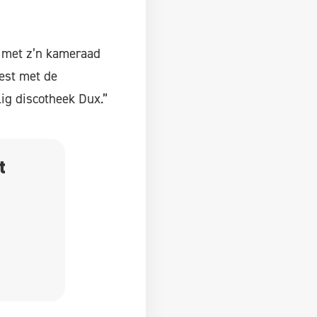
n met z’n kameraad
est met de
lig discotheek Dux.”
t