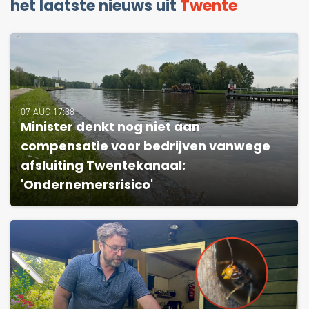
het laatste nieuws uit
Twente
07 AUG 17:38
Minister denkt nog niet aan
compensatie voor bedrijven vanwege
afsluiting Twentekanaal:
'Ondernemersrisico'