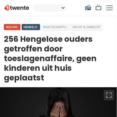
NIEUWS
HENGELO
MAATSCHAPPIJ
RECHT & ONRECHT
256 Hengelose ouders
getroffen door
toeslagenaffaire, geen
kinderen uit huis
geplaatst