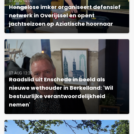
07 AUG 14:00
Hengelose imker organiseert defensief
netwerk in Overijssel en opent
jachtseizoen op Aziatische hoornaar
07 AUG 13:30
Raadslid uit Enschede in beeld als
nieuwe wethouder in Berkelland: 'Wil
bestuurlijke verantwoordelijkheid
nemen'