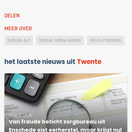
DELEN
MEER OVER
EVELIEN ALP
SPECIAL MEDIA AWARD
PRIJSUITREIKING
het laatste nieuws uit
Twente
09 AUG 13:30
Van fraude beticht zorgbureau uit
Enschede eist eerherstel, maar krijgt nul