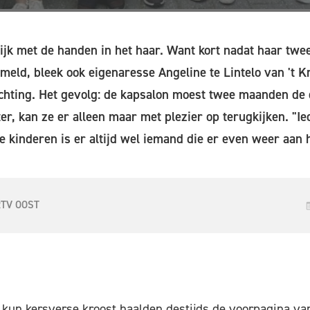
ijk met de handen in het haar. Want kort nadat haar twe
eld, bleek ook eigenaresse Angeline te Lintelo van 't 
achting. Het gevolg: de kapsalon moest twee maanden de 
ter, kan ze er alleen maar met plezier op terugkijken. "Ie
 kinderen is er altijd wel iemand die er even weer aan h
RTV OOST
 kun kersverse kroost haalden destijds de voorpagina v