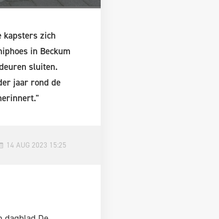
e kapsters zich
Kniphoes in Beckum
deuren sluiten.
der jaar rond de
erinnert."
14 AUG 2023 15:25
an dagblad De