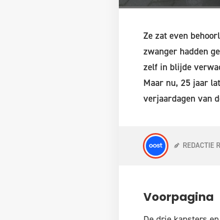
Ze zat even behoorl
zwanger hadden gem
zelf in blijde verw
Maar nu, 25 jaar la
verjaardagen van de
REDACTIE 
Voorpagina
De drie kapsters en