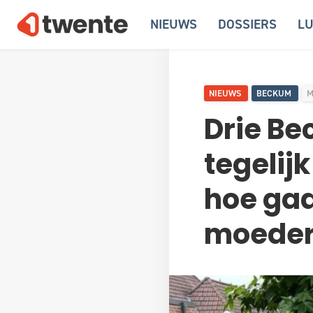
NIEUWS
DOSSIERS
LU
NIEUWS
BECKUM
M
Drie Be
tegelij
hoe gaa
moeders