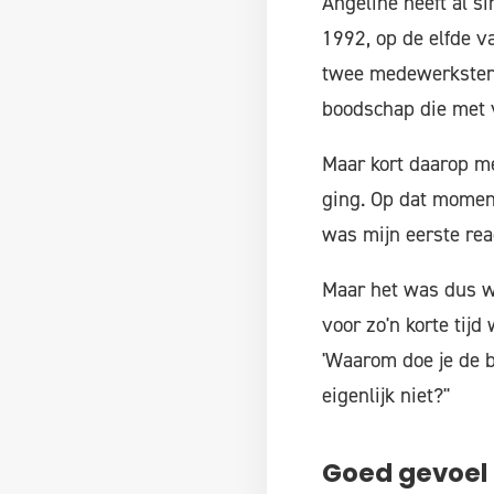
Angeline heeft al s
1992, op de elfde v
twee medewerksters 
boodschap die met 
Maar kort daarop m
ging. Op dat moment
was mijn eerste react
Maar het was dus wé
voor zo'n korte tijd
'Waarom doe je de b
eigenlijk niet?"
Goed gevoel