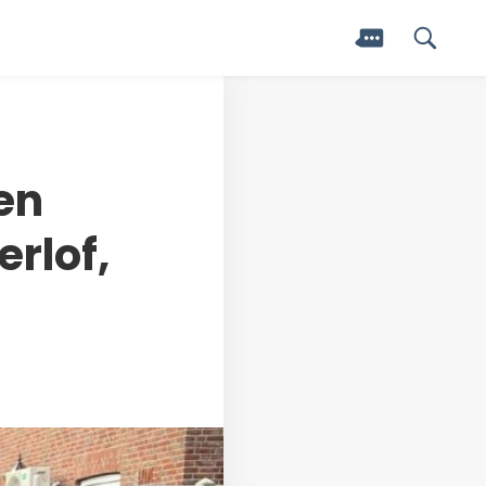
en
rlof,