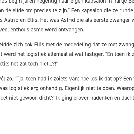
inds begin jaren negentig haar eigen kapsalon in hartje 
an de elfde om precies te zijn." Een kapsalon die ze run
Astrid en Ellis. Het was Astrid die als eerste zwanger 
veel enthousiasme werd ontvangen.
eldde zich ook Ellis met de mededeling dat ze met zwan
 werd het logistiek allemaal al wat lastiger. "En toen ik
ie: het zal toch niet...?!"
l zo. "Tja, toen had ik zoiets van: hoe los ik dat op? Ee
 was logistiek erg onhandig. Eigenlijk niet te doen. Waaro
oel niet gewoon dicht?' Ik ging erover nadenken en dacht