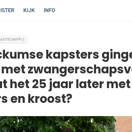
ISTER
KIJK
INFO
AATSCHAPPIJ
ckumse kapsters ging
k met zwangerschapsve
t het 25 jaar later met
 en kroost?