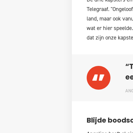
Telegraaf. "Ongeloof
land, maar ook vanu
wat er hier speelde
dat zijn onze kapste
“T
ee
ANG
Blijde boods