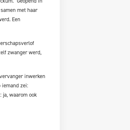
Beckum. "Geopend in
de samen met haar
werd. Een
gerschapsverlof
 zelf zwanger werd,
n vervanger inwerken
p iemand zei:
: ja, waarom ook