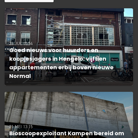
26 JUL 15:54
Goed nieuws voor huurders en
koopjesjagers in Hengelo: vijftien
appartementen erbij boven nieuwe
Normal
21 MEI 13:15
Bioscoopexploitant Kampen bereid om