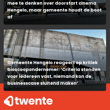
mee te denken over doorstart cinema
Hengelo, maar gemeente houdt de boot
af
20 MEI 19:36
Gemeente Hengelo reageert op kritiek
bioscoopondernemer: ‘Criteria stonden
voor iedereen vast, niemand kon de
businesscase sluitend maken’