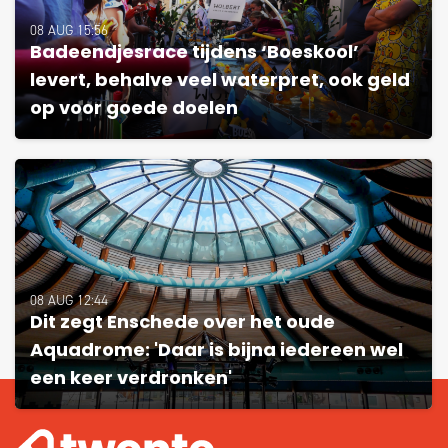
08 AUG 15:56
Badeendjesrace tijdens ‘Boeskool’
levert, behalve veel waterpret, ook geld
op voor goede doelen
08 AUG 12:44
Dit zegt Enschede over het oude
Aquadrome: 'Daar is bijna iedereen wel
een keer verdronken'