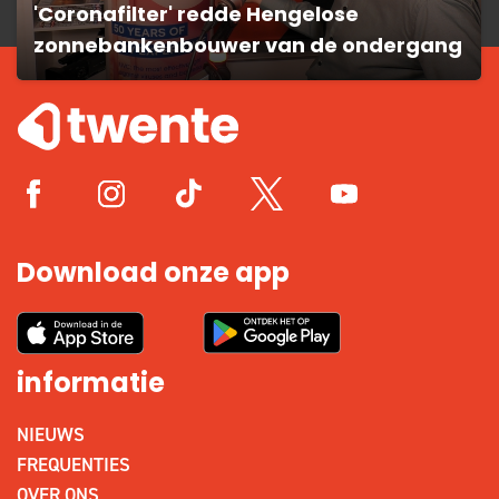
'Coronafilter' redde Hengelose
zonnebankenbouwer van de ondergang
Download onze app
informatie
NIEUWS
FREQUENTIES
OVER ONS