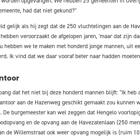
o worden opgevangen. We hebben 25 gemeenten in Overijs
emeente, had dat niet gekund?"
ld gelijk als hij zegt dat de 250 vluchtelingen aan de Hav
 hebben veroorzaakt de afgelopen jaren, 'maar dat zijn da
"Nu hebben we te maken met honderd jonge mannen, uit ee
rd. Ik vind dat we daar vooraf beter naar hadden moeten 
ntoor
bang dat het niet bij deze honderd mannen blijft: "Ik heb
kantoor aan de Hazenweg geschikt gemaakt zou kunnen 
 De burgemeester kan wel zeggen dat Hengelo voorlopig
odopvang en de opvang aan de Havezatenlaan (250 mens
an de Willemstraat ook weer opvang mogelijk is (ruim 10