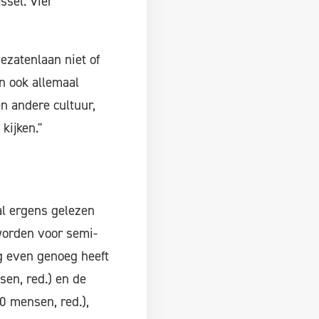
sel. Vier
ezatenlaan niet of
n ook allemaal
n andere cultuur,
kijken."
 al ergens gelezen
worden voor semi-
 even genoeg heeft
en, red.) en de
0 mensen, red.),