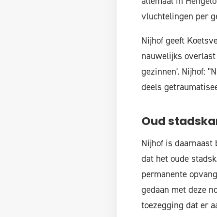
allemaal in Hengel
vluchtelingen per g
Nijhof geeft Koetsve
nauwelijks overlast
gezinnen'. Nijhof: 
deels getraumatisee
Oud stadska
Nijhof is daarnaast 
dat het oude stads
permanente opvang.
gedaan met deze no
toezegging dat er a