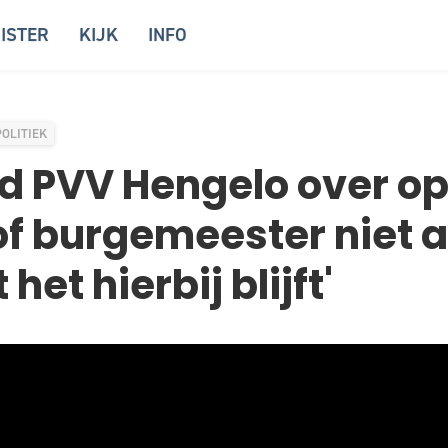
ISTER
KIJK
INFO
POLITIEK
d PVV Hengelo over o
of burgemeester niet al
 het hierbij blijft'