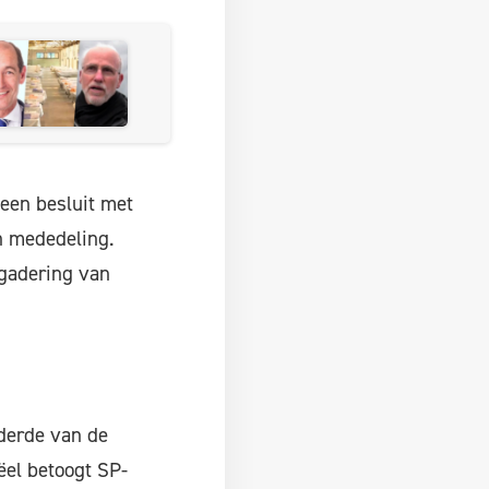
 een besluit met
n mededeling.
rgadering van
 derde van de
ëel betoogt SP-