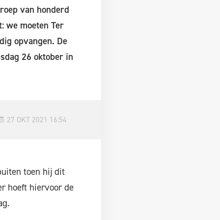
 groep van honderd
gt: we moeten Ter
rdig opvangen. De
nsdag 26 oktober in
27 OKT 2021 16:54
iten toen hij dit
r hoeft hiervoor de
ag.