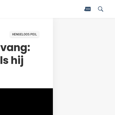
HENGELOOS PEIL
pvang:
s hij