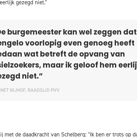
erlijk gezegd niet."
De burgemeester kan wel zeggen dat
engelo voorlopig even genoeg heeft
edaan wat betreft de opvang van
ielzoekers, maar ik geloof hem eerli
zegd niet.”
NET NIJHOF, RAADSLID PVV
lij met de daadkracht van Schelberg: "Ik ben er trots op d