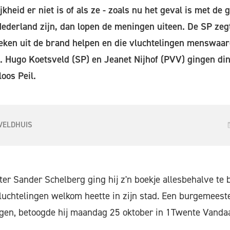
jkheid er niet is of als ze - zoals nu het geval is met de
n Nederland zijn, dan lopen de meningen uiteen. De SP ze
ken uit de brand helpen en die vluchtelingen menswaa
. Hugo Koetsveld (SP) en Jeanet Nijhof (PVV) gingen di
oos Peil.
VELDHUIS
r Sander Schelberg ging hij z'n boekje allesbehalve te bu
chtelingen welkom heette in zijn stad. Een burgemeeste
egen, betoogde hij maandag 25 oktober in 1Twente Vanda