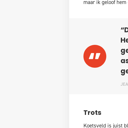
maar ik geloof hem e
“
H
g
as
ge
JEA
Trots
Koetsveld is juist b