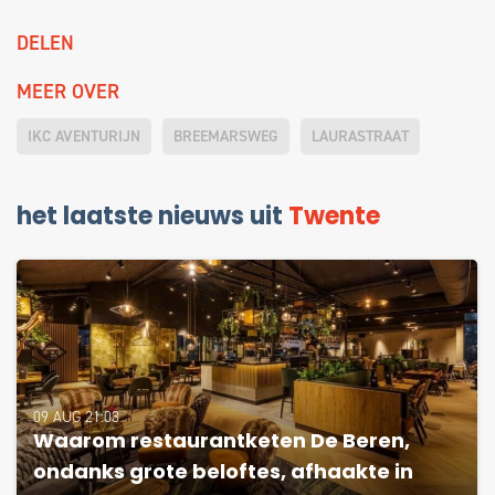
DELEN
MEER OVER
IKC AVENTURIJN
BREEMARSWEG
LAURASTRAAT
het laatste nieuws uit
Twente
09 AUG 21:03
Waarom restaurantketen De Beren,
ondanks grote beloftes, afhaakte in