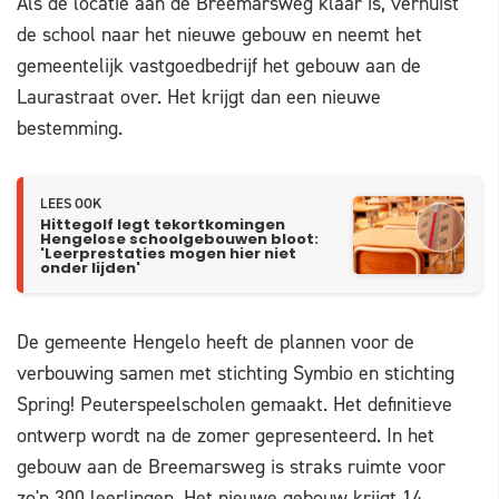
Als de locatie aan de Breemarsweg klaar is, verhuist
de school naar het nieuwe gebouw en neemt het
gemeentelijk vastgoedbedrijf het gebouw aan de
Laurastraat over. Het krijgt dan een nieuwe
bestemming.
LEES OOK
Hittegolf legt tekortkomingen
Hengelose schoolgebouwen bloot:
'Leerprestaties mogen hier niet
onder lijden'
De gemeente Hengelo heeft de plannen voor de
verbouwing samen met stichting Symbio en stichting
Spring! Peuterspeelscholen gemaakt. Het definitieve
ontwerp wordt na de zomer gepresenteerd. In het
gebouw aan de Breemarsweg is straks ruimte voor
zo'n 300 leerlingen. Het nieuwe gebouw krijgt 14