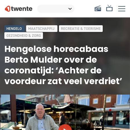
HENGELO
MAATSCHAPPIJ
RECREATIE & TOERISME
GEZONDHEID & ZORG
Hengelose horecabaas
Berto Mulder over de
coronatijd: ‘Achter de
voordeur zat veel verdriet’