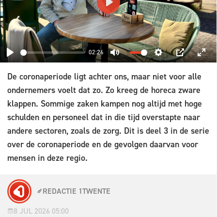
PLAY
02:26
PLAY
MUTE
SETTINGS
PIP
ENT
De coronaperiode ligt achter ons, maar niet voor alle
FUL
ondernemers voelt dat zo. Zo kreeg de horeca zware
klappen. Sommige zaken kampen nog altijd met hoge
schulden en personeel dat in die tijd overstapte naar
andere sectoren, zoals de zorg. Dit is deel 3 in de serie
over de coronaperiode en de gevolgen daarvan voor
mensen in deze regio.
REDACTIE 1TWENTE
8 JUL 2026 05:00