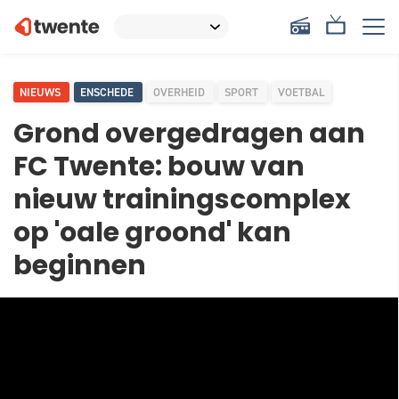
NIEUWS
ENSCHEDE
OVERHEID
SPORT
VOETBAL
Grond overgedragen aan
FC Twente: bouw van
nieuw trainingscomplex
op 'oale groond' kan
beginnen