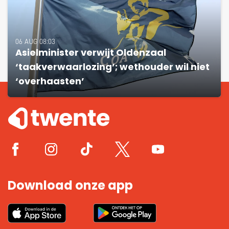
06 AUG 08:03
Asielminister verwijt Oldenzaal
‘taakverwaarlozing’; wethouder wil niet
‘overhaasten’
Download onze app