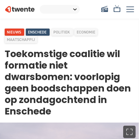
NIEUWS
ENSCHEDE
POLITIEK
ECONOMIE
MAATSCHAPPIJ
Toekomstige coalitie wil
formatie niet
dwarsbomen: voorlopig
geen boodschappen doen
op zondagochtend in
Enschede