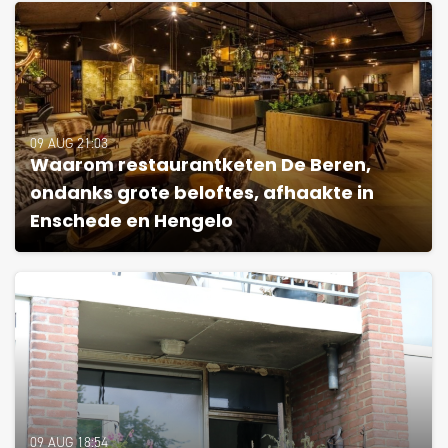
09 AUG 21:03
Waarom restaurantketen De Beren,
ondanks grote beloftes, afhaakte in
Enschede en Hengelo
09 AUG 18:54