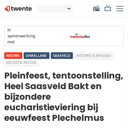
In
samenwerking
met
NIEUWS
DINKELLAND
SAASVELD
HISTORIE & ERFGOED
GELOOF & RELIGIE
Pleinfeest, tentoonstelling,
Heel Saasveld Bakt en
bijzondere
eucharistieviering bij
eeuwfeest Plechelmus