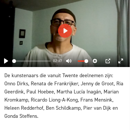
PLAY
02:37
PLAY
MUTE
SETTINGS
PIP
ENT
De kunstenaars die vanuit Twente deelnemen zijn:
FUL
Onno Dirks, Renata de Frankrijker, Jenny de Groot, Ria
Geerdink, Paul Hoebee, Martha Lucía Inagán, Marian
Kromkamp, Ricardo Liong-A-Kong, Frans Mensink,
Heleen Redderhof, Ben Schildkamp, Pier van Dijk en
Gonda Steffens.