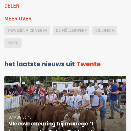
DELEN
MEER OVER
TRAVESÍA VICE VERSA
DE MÖLLERWERF
COLOMBIA
PASTO
het laatste nieuws uit
Twente
07 AUG 06:40
Vleesveekeuring bij manege ’t