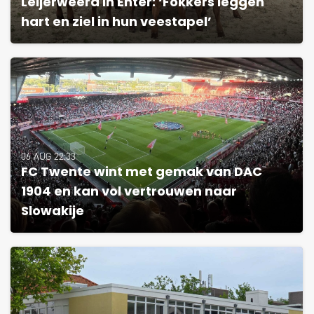
Leijerweerd in Enter: ‘Fokkers leggen
hart en ziel in hun veestapel’
06 AUG 22:33
FC Twente wint met gemak van DAC
1904 en kan vol vertrouwen naar
Slowakije