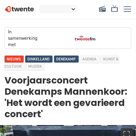
In
samenwerking
met
NIEUWS
DINKELLAND
DENEKAMP
AGENDA
KUNST &
CULTUUR
MUZIEK
Voorjaarsconcert
Denekamps Mannenkoor:
'Het wordt een gevarieerd
concert'