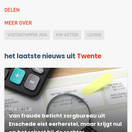
DELEN
MEER OVER
VOETENSTAPPER 2026
KIM KÖTTER
LOSSER
het laatste nieuws uit
Twente
09 AUG 13:30
Van fraude beticht zorgbureau uit
Enschede eist eerherstel, maar krijgt nul