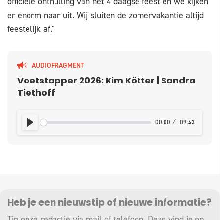
officiële onthulling van het 4 daagse feest en we kijken
er enorm naar uit. Wij sluiten de zomervakantie altijd
feestelijk af."
AUDIOFRAGMENT
Voetstapper 2026: Kim Kötter | Sandra
Tiethoff
00:00
09:43
PLAY
Heb je een nieuwstip of nieuwe informatie?
Tip onze redactie via mail of telefoon. Deze vind je op