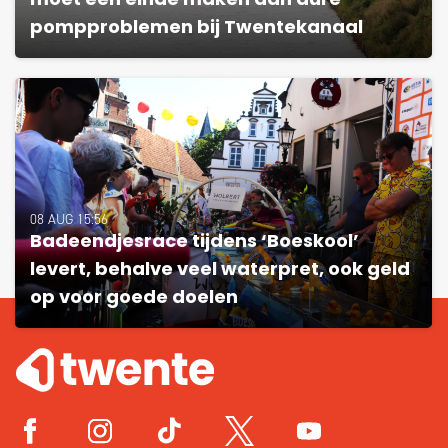
moet een einde maken aan dure
pompproblemen bij Twentekanaal
08 AUG 15:56
Badeendjesrace tijdens ‘Boeskool’
levert, behalve veel waterpret, ook geld
op voor goede doelen