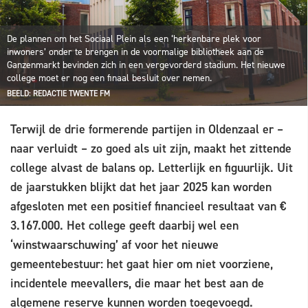
De plannen om het Sociaal Plein als een ‘herkenbare plek voor
inwoners’ onder te brengen in de voormalige bibliotheek aan de
Ganzenmarkt bevinden zich in een vergevorderd stadium. Het nieuwe
college moet er nog een finaal besluit over nemen.
BEELD: REDACTIE TWENTE FM
Terwijl de drie formerende partijen in Oldenzaal er –
naar verluidt – zo goed als uit zijn, maakt het zittende
college alvast de balans op. Letterlijk en figuurlijk. Uit
de jaarstukken blijkt dat het jaar 2025 kan worden
afgesloten met een positief financieel resultaat van €
3.167.000. Het college geeft daarbij wel een
‘winstwaarschuwing’ af voor het nieuwe
gemeentebestuur: het gaat hier om niet voorziene,
incidentele meevallers, die maar het best aan de
algemene reserve kunnen worden toegevoegd.