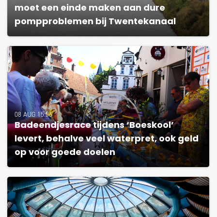
moet een einde maken aan dure
pompproblemen bij Twentekanaal
08 AUG 15:56
Badeendjesrace tijdens ‘Boeskool’
levert, behalve veel waterpret, ook geld
op voor goede doelen