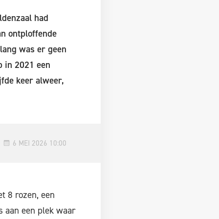
ldenzaal had
n ontploffende
nlang was er geen
p in 2021 een
jfde keer alweer,
6 MEI 2026 10:00
et 8 rozen, een
as aan een plek waar