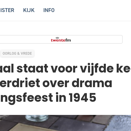
ISTER
KIJK
INFO
OORLOG & VREDE
l staat voor vijfde kee
 verdriet over drama
ingsfeest in 1945