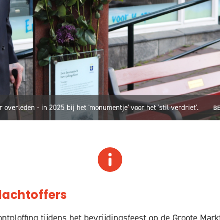
r overleden - in 2025 bij het 'monumentje' voor het 'stil verdriet'.
BE
lachtoffers
ntploffing tijdens het bevrijdingsfeest op de Groote Mark