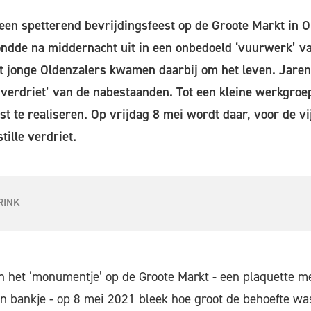
een spetterend bevrijdingsfeest op de Groote Markt in O
dde na middernacht uit in een onbedoeld ‘vuurwerk’ va
ht jonge Oldenzalers kwamen daarbij om het leven. Jare
le verdriet’ van de nabestaanden. Tot een kleine werkgroe
t te realiseren. Op vrijdag 8 mei wordt daar, voor de vi
stille verdriet.
RINK
an het ‘monumentje’ op de Groote Markt - een plaquette m
en bankje - op 8 mei 2021 bleek hoe groot de behoefte w