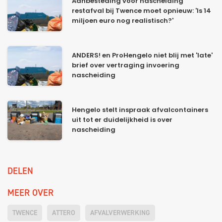
Aanbesteding voor nascheiding
restafval bij Twence moet opnieuw: 'Is 14
miljoen euro nog realistisch?'
ANDERS! en ProHengelo niet blij met 'late'
brief over vertraging invoering
nascheiding
Hengelo stelt inspraak afvalcontainers
uit tot er duidelijkheid is over
nascheiding
DELEN
MEER OVER
TWENCE
ATTERO
AFVALVERWERKING