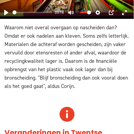
03:18
PLAY
MUTE
SETTINGS
PIP
ENT
Waarom niet overal overgaan op nascheiden dan?
FUL
Omdat er ook nadelen aan kleven. Soms zelfs letterlijk.
Materialen die achteraf worden gescheiden, zijn vaker
vervuild door etensresten of ander afval, waardoor de
recyclingkwaliteit lager is. Daarom is de financiële
opbrengst van het plastic vaak ook lager dan bij
bronscheiding. "Blijf bronscheiding dan ook vooral doen
als het goed gaat", aldus Corijn.
Veranderingen in Twentse