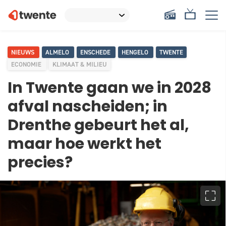
NIEUWS
ALMELO
ENSCHEDE
HENGELO
TWENTE
ECONOMIE
KLIMAAT & MILIEU
In Twente gaan we in 2028
afval nascheiden; in
Drenthe gebeurt het al,
maar hoe werkt het
precies?