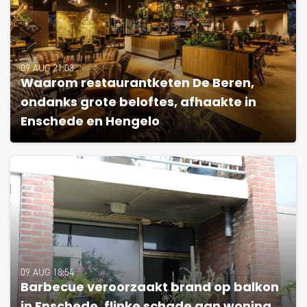
09 AUG 21:03
Waarom restaurantketen De Beren,
ondanks grote beloftes, afhaakte in
Enschede en Hengelo
09 AUG 18:54
Barbecue veroorzaakt brand op balkon