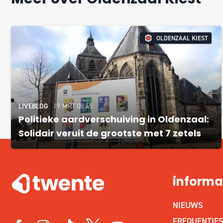
OLDENZAAL KIEST
LIVEBLOG
19 MRT 08:45
Politieke aardverschuiving in Oldenzaal:
Solidair veruit de grootste met 7 zetels
informa
NIEUWS
FREQUENTIE