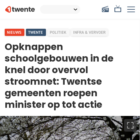
NIEUWS
TWENTE
POLITIEK
INFRA & VERVOER
Opknappen
schoolgebouwen in de
knel door overvol
stroomnet: Twentse
gemeenten roepen
minister op tot actie