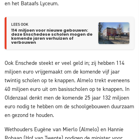
en het Bataafs Lyceum.
LEES OOK
114 miljoen voor nieuwe gebouwen:
deze Enschedese scholen mogen de
komende jaren verhuizen of
verbouwen
Ook Enschede steekt er veel geld in; zij hebben 114
miljoen euro vrijgemaakt om de komende vijf jaar
twintig scholen op te knappen. Almelo trekt eveneens
40 miljoen euro uit om basisscholen op te knappen. In
Oldenzaal denkt men de komende 25 jaar 132 miljoen
euro nodig te hebben om de schoolgebouwen duurzaam
en gezond te houden.
Wethouders Eugène van Mierlo (Almelo) en Hannie
Rohaan (Hof van Twente) nodigen de minister voor