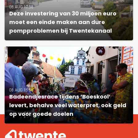
08 AUG 17:58
Deze investering van 30 miljoen euro
moet een einde maken aan dure
pompproblemen bij Twentekanaal
08 AUG 15:56
Badeendjesrace tijdens ‘Boeskool’
levert, behalve veel waterpret, ook geld
op voor goede doelen