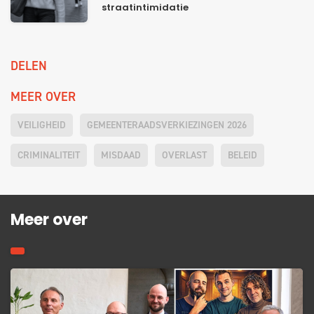
straatintimidatie
DELEN
MEER OVER
VEILIGHEID
GEMEENTERAADSVERKIEZINGEN 2026
CRIMINALITEIT
MISDAAD
OVERLAST
BELEID
Meer over