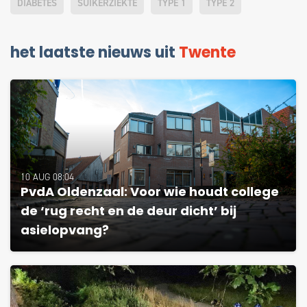
DIABETES
SUIKERZIEKTE
TYPE 1
TYPE 2
het laatste nieuws uit
Twente
10 AUG 08:04
PvdA Oldenzaal: Voor wie houdt college
de ‘rug recht en de deur dicht’ bij
asielopvang?