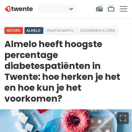
NIEUWS
ALMELO
MAATSCHAPPIJ
GEZONDHEID & ZORG
Almelo heeft hoogste
percentage
diabetespatiënten in
Twente: hoe herken je het
en hoe kun je het
voorkomen?