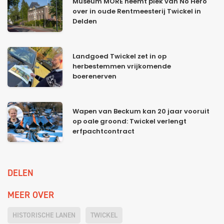
Museum MORE neemt plek van No Hero
over in oude Rentmeesterij Twickel in
Delden
Landgoed Twickel zet in op
herbestemmen vrijkomende
boerenerven
Wapen van Beckum kan 20 jaar vooruit
op oale groond: Twickel verlengt
erfpachtcontract
DELEN
MEER OVER
HISTORISCHE LANEN
TWICKEL