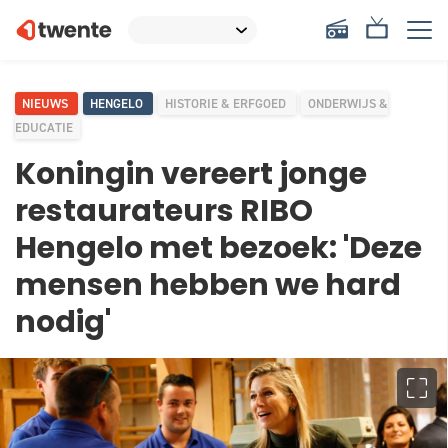
NIEUWS
HENGELO
HISTORIE & ERFGOED
ONDERWIJS &
EDUCATIE
Koningin vereert jonge
restaurateurs RIBO
Hengelo met bezoek: 'Deze
mensen hebben we hard
nodig'