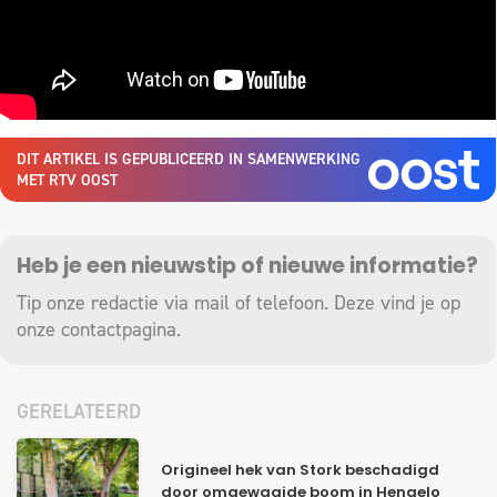
DIT ARTIKEL IS GEPUBLICEERD IN SAMENWERKING
MET RTV OOST
Heb je een nieuwstip of nieuwe informatie?
Tip onze redactie via mail of telefoon. Deze vind je op
onze
contactpagina
.
GERELATEERD
Origineel hek van Stork beschadigd
door omgewaaide boom in Hengelo