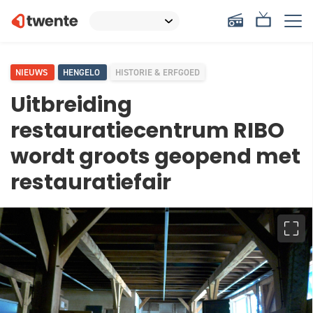
NIEUWS
HENGELO
HISTORIE & ERFGOED
Uitbreiding
restauratiecentrum RIBO
wordt groots geopend met
restauratiefair