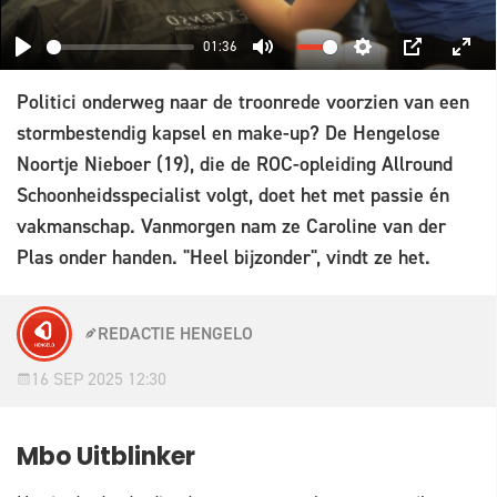
01:36
PLAY
MUTE
SETTINGS
PIP
ENT
Politici onderweg naar de troonrede voorzien van een
FUL
stormbestendig kapsel en make-up? De Hengelose
Noortje Nieboer (19), die de ROC-opleiding Allround
Schoonheidsspecialist volgt, doet het met passie én
vakmanschap. Vanmorgen nam ze Caroline van der
Plas onder handen. "Heel bijzonder", vindt ze het.
REDACTIE HENGELO
16 SEP 2025 12:30
Mbo Uitblinker