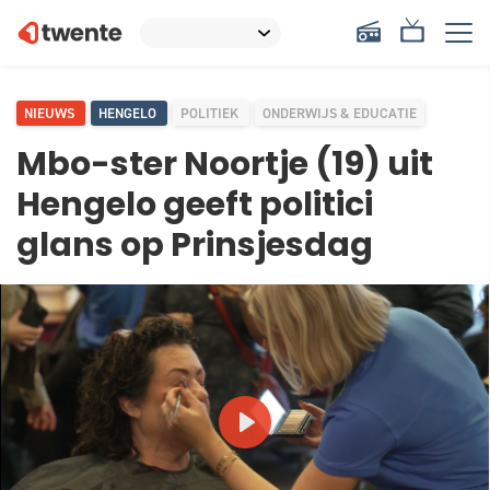
NIEUWS
HENGELO
POLITIEK
ONDERWIJS & EDUCATIE
Mbo-ster Noortje (19) uit
Hengelo geeft politici
glans op Prinsjesdag
PLAY