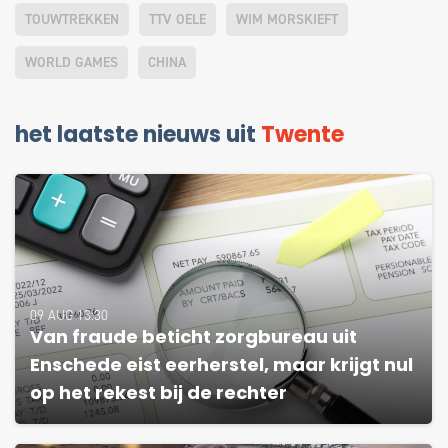
TOUWTREKKEN
TTV OELE
WIM MORSKIEFT
WORLD GAMES
CHINA
het laatste nieuws uit
Twente
09 AUG 13:30
Van fraude beticht zorgbureau uit
Enschede eist eerherstel, maar krijgt nul
op het rekest bij de rechter