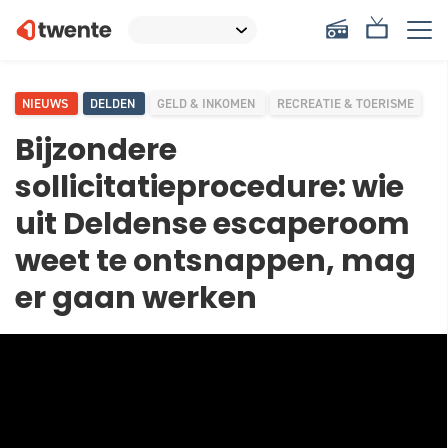
NIEUWS
DELDEN
GELD & INKOMEN
RECREATIE & TOERISME
Bijzondere
sollicitatieprocedure: wie
uit Deldense escaperoom
weet te ontsnappen, mag
er gaan werken