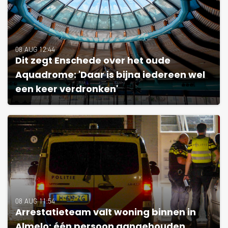
08 AUG 12:44
Dit zegt Enschede over het oude
Aquadrome: 'Daar is bijna iedereen wel
een keer verdronken'
08 AUG 11:54
Arrestatieteam valt woning binnen in
Almelo; één persoon aangehouden