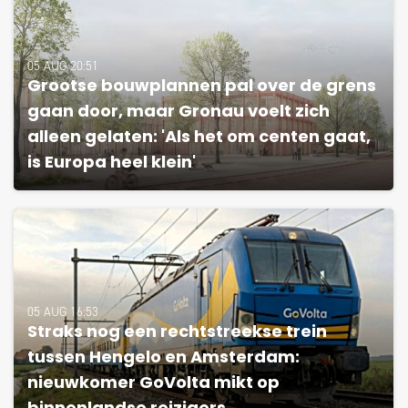
05 AUG 20:51
Grootse bouwplannen pal over de grens
gaan door, maar Gronau voelt zich
alleen gelaten: 'Als het om centen gaat,
is Europa heel klein'
05 AUG 16:53
Straks nog een rechtstreekse trein
tussen Hengelo en Amsterdam:
nieuwkomer GoVolta mikt op