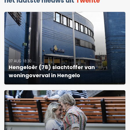
het laatste nieuws uit
Twente
07 AUG 18:30
Hengeloër (78) slachtoffer van
woningoverval in Hengelo