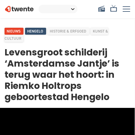
NIEUWS
HENGELO
HISTORIE & ERFGOED
KUNST &
CULTUUR
Levensgroot schilderij
‘Amsterdamse Jantje’ is
terug waar het hoort: in
Riemko Holtrops
geboortestad Hengelo