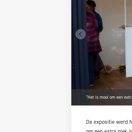
"Het is mooi om een extr
De expositie werd f
om een extra plek i