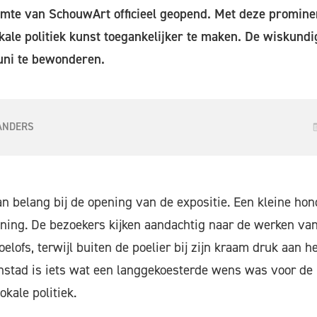
imte van SchouwArt officieel geopend. Met deze prominen
ale politiek kunst toegankelijker te maken. De wiskund
juni te bewonderen.
ANDERS
an belang bij de opening van de expositie. Een kleine h
ening. De bezoekers kijken aandachtig naar de werken va
lofs, terwijl buiten de poelier bij zijn kraam druk aan he
nstad is iets wat een langgekoesterde wens was voor de
kale politiek.