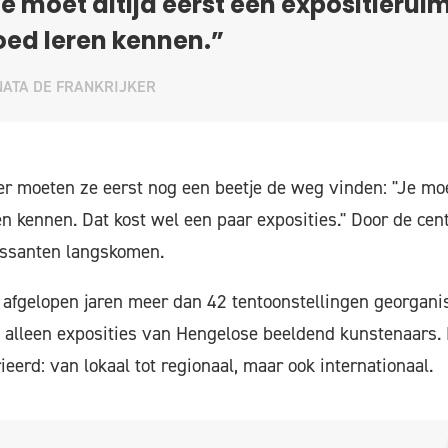
e moet altijd eerst een expositierui
ed leren kennen.”
ATA DE FRANKRIJKER
er moeten ze eerst nog een beetje de weg vinden: "Je moet
en kennen. Dat kost wel een paar exposities." Door de cent
assanten langskomen.
 afgelopen jaren meer dan 42 tentoonstellingen georgani
 alleen exposities van Hengelose beeldend kunstenaars.
eerd: van lokaal tot regionaal, maar ook internationaal.