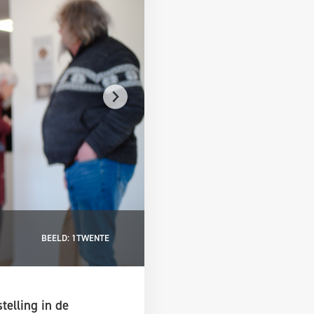
De bezoekers kijken aandacht
BEELD: 1TWENTE
Roelofs.
telling in de