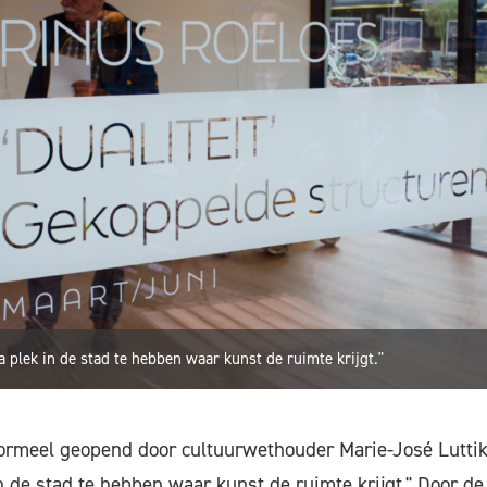
a plek in de stad te hebben waar kunst de ruimte krijgt."
ormeel geopend door cultuurwethouder Marie-José Luttikh
n de stad te hebben waar kunst de ruimte krijgt." Door de