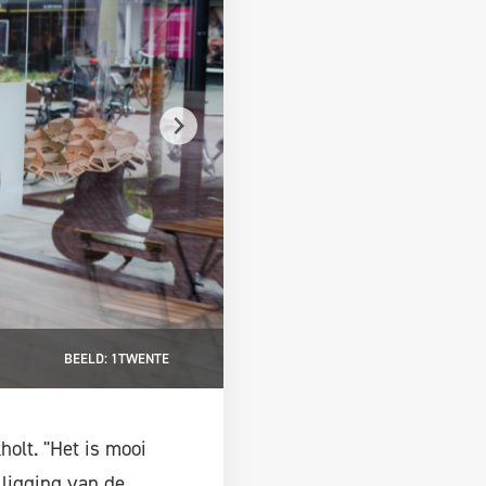
"Het is mooi om een extra plek
BEELD: 1TWENTE
olt. "Het is mooi
 ligging van de