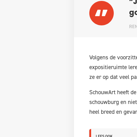
“J
go
REN
Volgens de voorzitt
expositieruimte ler
ze er op dat veel p
SchouwArt heeft de
schouwburg en niet
heel breed en gevari
LEES OOK