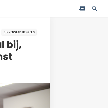
BINNENSTAD HENGELO
 bij,
nst