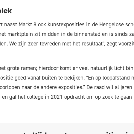
plek
rt naast Markt 8 ook kunstexposities in de Hengelose sc
het marktplein zit midden in de binnenstad en is sinds z
en. We zijn zeer tevreden met het resultaat", zegt voorzi
t grote ramen; hierdoor komt er veel natuurlijk licht bin
sitie goed vanaf buiten te bekijken. "En op loopafstand
orlopen naar de andere exposities." De raad wil al jare
s en gaf het college in 2021 opdracht om op zoek te gaan