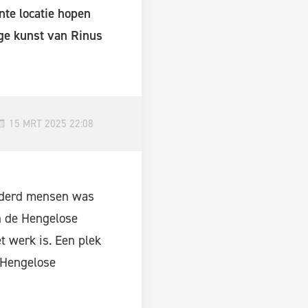
te locatie hopen
ige kunst van Rinus
15 MRT 2025 22:08
onderd mensen was
n de Hengelose
t werk is. Een plek
 Hengelose