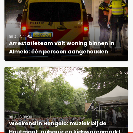
08 AUG 11:54
Arrestatieteam valt woning binnen in
Almelo; één persoon aangehouden
08 AUG 08:30
Weekend in Hengelo: muziek bij de
Houtmaat, pubquiz en kidswarenmarkt