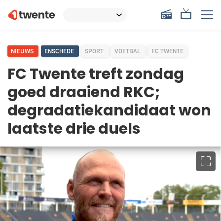
NIEUWS
ENSCHEDE
SPORT
VOETBAL
FC TWENTE
FC Twente treft zondag
goed draaiend RKC;
degradatiekandidaat won
laatste drie duels