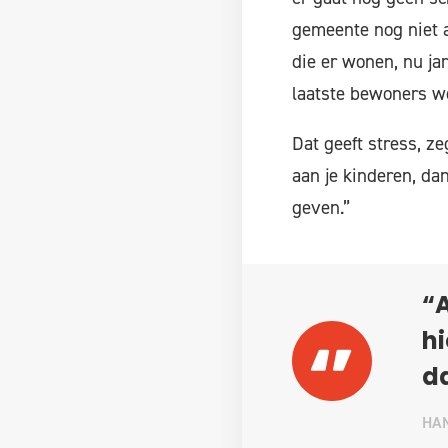
gemeente nog niet a
die er wonen, nu ja
laatste bewoners we
Dat geeft stress, zeg
aan je kinderen, da
geven.”
“A
hi
da
HAN