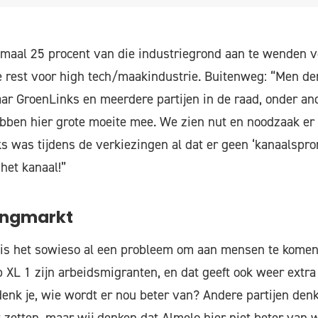
imaal 25 procent van die industriegrond aan te wenden
 rest voor high tech/maakindustrie. Buitenweg: “Men de
ar GroenLinks en meerdere partijen in de raad, onder a
bben hier grote moeite mee. We zien nut en noodzaak er z
s was tijdens de verkiezingen al dat er geen ‘kanaalspr
 het kanaal!”
ingmarkt
is het sowieso al een probleem om aan mensen te komen
XL 1 zijn arbeidsmigranten, en dat geeft ook weer extra
nk je, wie wordt er nou beter van? Andere partijen den
 zetten, maar wij denken dat Almelo hier niet beter van w