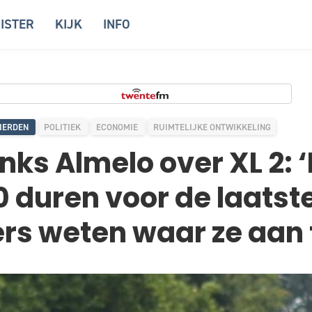
ISTER
KIJK
INFO
IERDEN
POLITIEK
ECONOMIE
RUIMTELIJKE ONTWIKKELING
nks Almelo over XL 2: 
0 duren voor de laatst
s weten waar ze aan t