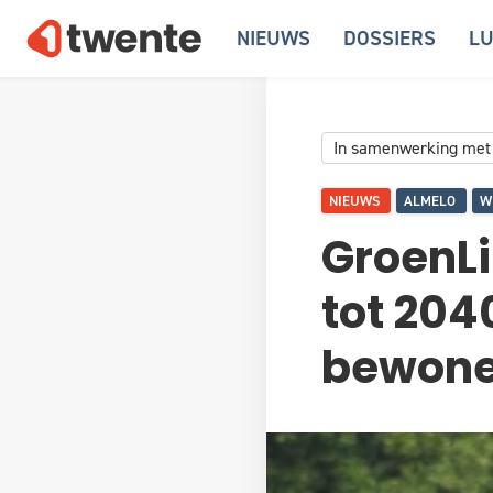
NIEUWS
DOSSIERS
LU
In samenwerking met
NIEUWS
ALMELO
W
GroenLi
tot 204
bewoner