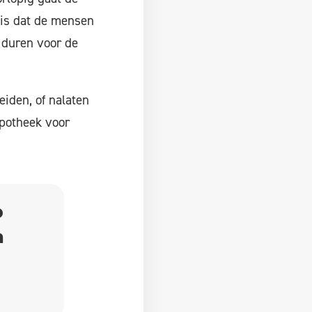
 is dat de mensen
 duren voor de
reiden, of nalaten
ypotheek voor
o
n