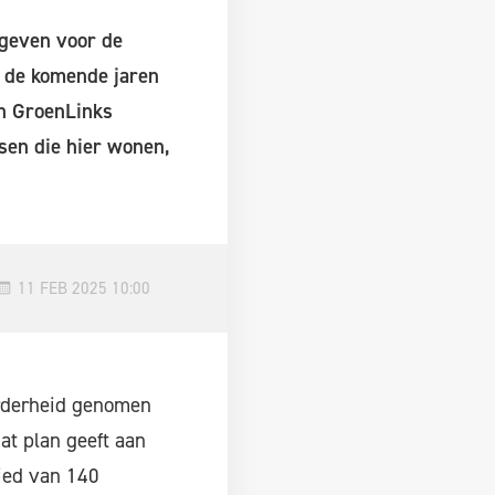
geven voor de
r de komende jaren
an GroenLinks
sen die hier wonen,
11 FEB 2025 10:00
erderheid genomen
t plan geeft aan
ied van 140