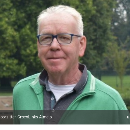
voorzitter GroenLinks Almelo
B