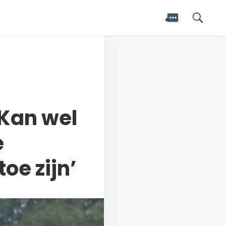
‘Kan wel
e
oe zijn’