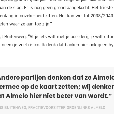
an de slag. Er is nog geen grond aangekocht. Het trieste
renlang in onzekerheid zitten. Het kan wel tot 2038/2040
ten waar ze aan toe zijn.”
t Buitenweg. “Al je iets wilt met je boerderij, je wilt uitb
n neem je veel risico. Ik denk dat banken hier ook geen h
ndere partijen denken dat ze Almel
ermee op de kaart zetten; wij denke
t Almelo hier niet beter van wordt.”
S BUITENWEG, FRACTIEVOORZITTER GROENLINKS ALMELO