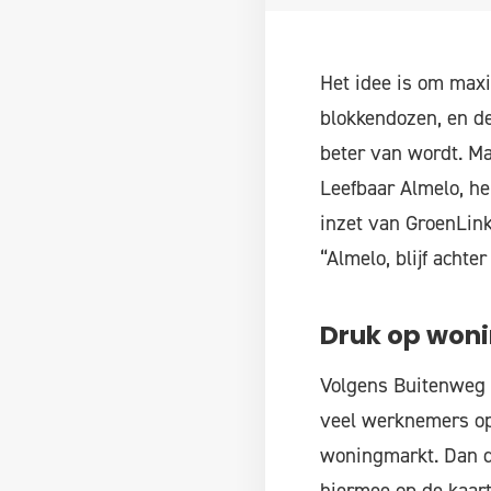
Het idee is om max
blokkendozen, en de
beter van wordt. Ma
Leefbaar Almelo, he
inzet van GroenLink
“Almelo, blijf achter
Druk op won
Volgens Buitenweg 
veel werknemers op 
woningmarkt. Dan de
hiermee op de kaart