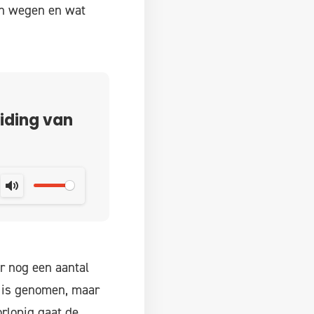
an wegen en wat
iding van
MUTE
r nog een aantal
t is genomen, maar
orlopig gaat de