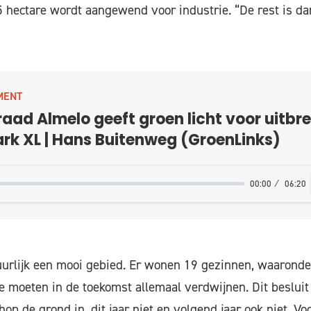
5 hectare wordt aangewend voor industrie. “De rest is d
MENT
ad Almelo geeft groen licht voor uitbre
rk XL | Hans Buitenweg (GroenLinks)
00:00
06:20
uurlijk een mooi gebied. Er wonen 19 gezinnen, waaronde
e moeten in de toekomst allemaal verdwijnen. Dit beslui
op de grond in, dit jaar niet en volgend jaar ook niet. Vo