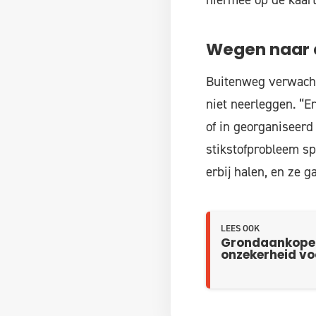
Wegen naar 
Buitenweg verwacht 
niet neerleggen. “E
of in georganiseerd
stikstofprobleem spe
erbij halen, en ze g
LEES OOK
Grondaankopen 
onzekerheid vo