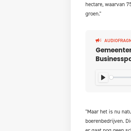
hectare, waarvan 7
groen."
AUDIOFRAG
Gemeentera
Businesspa
PLAY
"Maar het is nu nat
boerenbedrijven. Di
er gaat nog geen sch