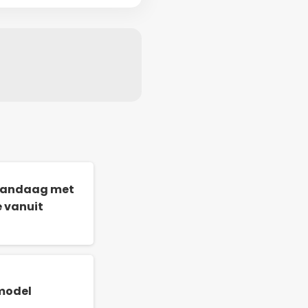
 vandaag met
e vanuit
model