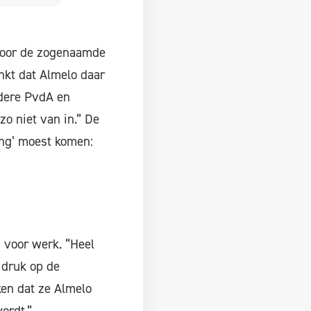
 voor de zogenaamde
nkt dat Almelo daar
ndere PvdA en
o niet van in.” De
ong’ moest komen:
 voor werk. “Heel
 druk op de
ken dat ze Almelo
ordt.”