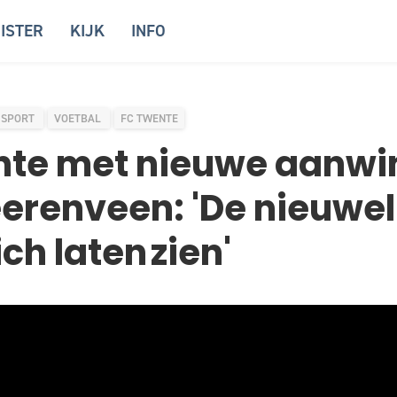
ISTER
KIJK
INFO
SPORT
VOETBAL
FC TWENTE
nte met nieuwe aanwi
erenveen: 'De nieuwe
ich laten zien'