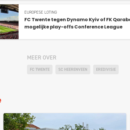
EUROPESE LOTING
FC Twente tegen Dynamo Kyiv of FK Qarab
mogelijke play-offs Conference League
MEER OVER
FC TWENTE
SC HEERENVEEN
EREDIVISIE
e