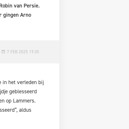
Robin van Persie.
er gingen Arno
7 FEB 2025 19:35
 in het verleden bij
jdje geblesseerd
oen op Lammers.
sseerd”, aldus