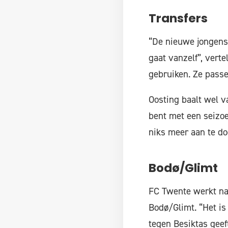
Transfers
“De nieuwe jongens
gaat vanzelf”, verte
gebruiken. Ze passen
Oosting baalt wel va
bent met een seizoe
niks meer aan te do
Bodø/Glimt
FC Twente werkt na 
Bodø/Glimt. “Het is 
tegen Besiktas geeft