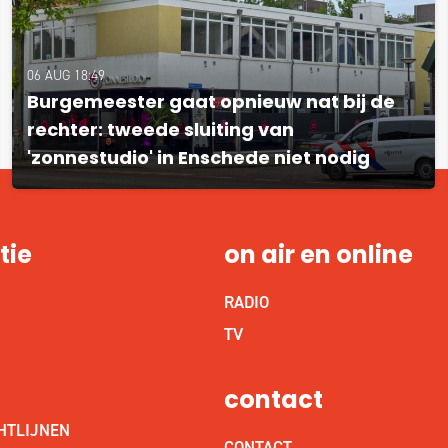
06 AUG 18:49
Burgemeester gaat opnieuw nat bij de
rechter: tweede sluiting van
'zonnestudio' in Enschede niet nodig
tie
on air en online
RADIO
S
TV
contact
HTLIJNEN
CONTACT